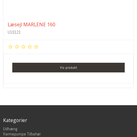
Læsejl MARLENE 160
U10121
Vis produkt
Kategorier
Udhæng
Varmepumpe Tilbehør