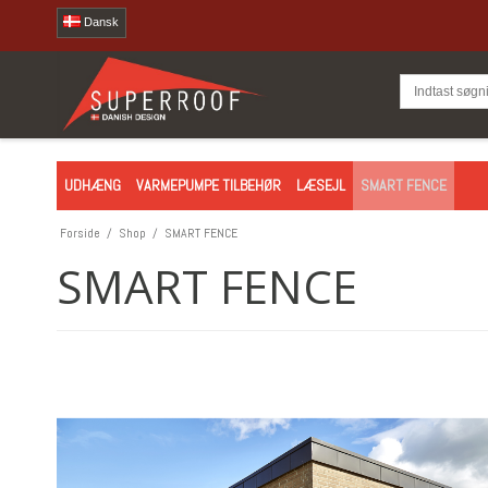
Dansk
UDHÆNG
VARMEPUMPE TILBEHØR
LÆSEJL
SMART FENCE
Forside
/
Shop
/
SMART FENCE
SMART FENCE