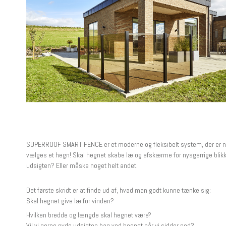
SUPERROOF SMART FENCE er et moderne og fleksibelt system, der er nem
vælges et hegn! Skal hegnet skabe læ og afskærme for nysgerrige blikk
udsigten? Eller måske noget helt andet.
Det første skridt er at finde ud af, hvad man godt kunne tænke sig:
Skal hegnet give læ for vinden?
Hvilken bredde og længde skal hegnet være?
Vil vi gerne nyde udsigten bag ved hegnet når vi sidder ned?