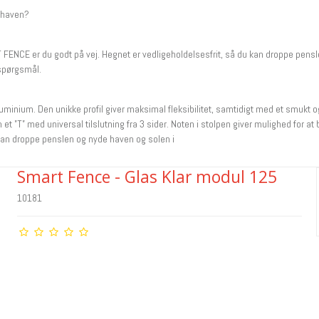
 haven?
CE er du godt på vej. Hegnet er vedligeholdelsesfrit, så du kan droppe penslen
 spørgsmål.
uminium. Den unikke profil giver maksimal fleksibilitet, samtidigt med et smukt o
t ”T” med universal tilslutning fra 3 sider. Noten i stolpen giver mulighed for at 
 kan droppe penslen og nyde haven og solen i
Smart Fence - Glas Klar modul 125
10181