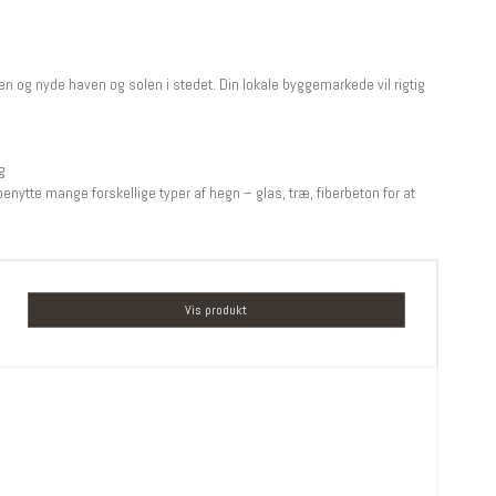
 og nyde haven og solen i stedet. Din lokale byggemarkede vil rigtig
g
benytte mange forskellige typer af hegn – glas, træ, fiberbeton for at
Vis produkt