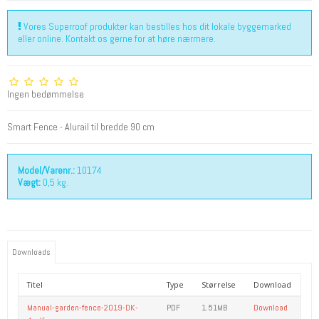
Vores Superroof produkter kan bestilles hos dit lokale byggemarked
eller online. Kontakt os gerne for at høre nærmere.
Ingen bedømmelse
Smart Fence - Alurail til bredde 90 cm
Model/Varenr.:
10174
Vægt:
0,5
kg.
Downloads
Titel
Type
Størrelse
Download
Manual-garden-fence-2019-DK-
PDF
1.51MB
Download