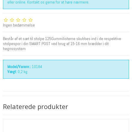
eller online. Kontakt os gerne for at høre nærmere.
Ingen bedømmelse
Består af et sæt til stolpe 125Gummilisterne skubbes ind i de respektive
stolpespor i din SMART POST ved brug af 15-16 mm brædder i dit
hegnssystem
Model/Varenr.:
10184
Vægt:
0,2
kg.
Relaterede produkter