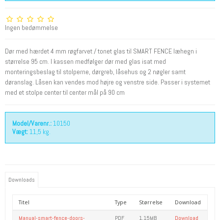
Ingen bedømmelse
Dør med hærdet 4 mm røgfarvet / tonet glas til SMART FENCE læhegn i
størrelse 95 cm. I kassen medfølger dør med glas isat med
monteringsbeslag til stolperne, dørgreb, låsehus og 2 nøgler samt
døranslag. Låsen kan vendes mod højre og venstre side. Passer i systemet
med et stolpe center til center mål på 90 cm
Model/Varenr.:
10150
Vægt:
11,5
kg.
Downloads
Titel
Type
Størrelse
Download
Manual-smart-fence-doors-
PDF
1.15MB
Download