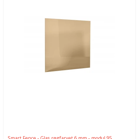
Smart Fence - Glas røgfarvet 6 mm - modul 95