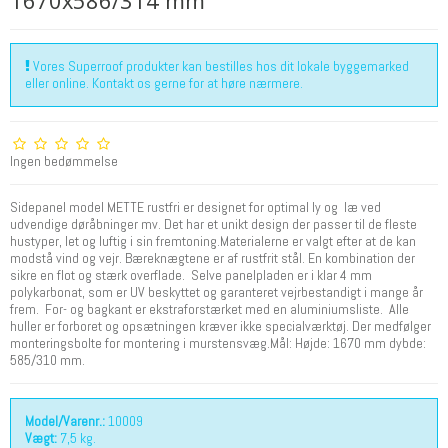
1670x586/314 mm
Vores Superroof produkter kan bestilles hos dit lokale byggemarked
eller online. Kontakt os gerne for at høre nærmere.
Ingen bedømmelse
Sidepanel model METTE rustfri er designet for optimal ly og læ ved
udvendige døråbninger mv. Det har et unikt design der passer til de fleste
hustyper, let og luftig i sin fremtoning.Materialerne er valgt efter at de kan
modstå vind og vejr. Bæreknægtene er af rustfrit stål. En kombination der
sikre en flot og stærk overflade. Selve panelpladen er i klar 4 mm
polykarbonat, som er UV beskyttet og garanteret vejrbestandigt i mange år
frem. For- og bagkant er ekstraforstærket med en aluminiumsliste. Alle
huller er forboret og opsætningen kræver ikke specialværktøj. Der medfølger
monteringsbolte for montering i murstensvæg.Mål: Højde: 1670 mm dybde:
585/310 mm.
Model/Varenr.:
10009
Vægt:
7,5
kg.