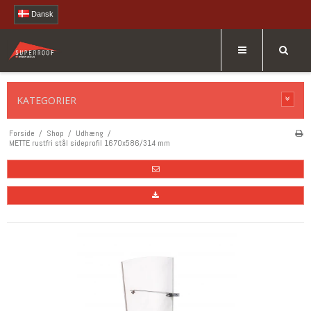
Dansk
KATEGORIER
Forside
/
Shop
/
Udhæng
/
METTE rustfri stål sideprofil 1670x586/314 mm