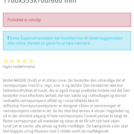
1100x555x700/600 mm
Produktet er udsolgt.
Vores Superroof produkter kan bestilles hos dit lokale byggemarked
eller online. Kontakt os gerne for at høre nærmere.
Ingen bedømmelse
Model MAGGIE (hvid) er et stilren cover der beskytter den udvendige del af
varmepumpen mod bl.a: regn, sne, is og løvfald. Den forskønner ikke kun
helhedsindtrykket af huset, der er også mange praktiske fordele ved det.Den
beskytter mod efterårets løvfald, der kan sætte sig i luftindtaget og derved
nedsætte varmepumpens effekt og i visse tilfælde føre til
driftsstop.Varmepumpeskjuleren er designet sådan at serviceringen af
varmepumpens udedel er let, da der skal blot løsnes 4 skruer i tagpladen og
så er der uhindret adgang til hele varmepumpen.Coveret passer til langt de
fleste varmepumper på markedet og sikrer at de får luft nok hele vejen
rundt.Let at samle, alle skruer og bolte medfølger. De hængslede sider skal
blot klappes ud og fikseres med 2 vinkler samt de medfølgende