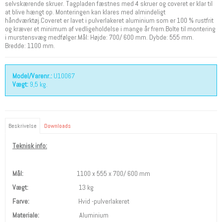
selvskærende skruer. Tagpladen fæstnes med 4 skruer og coveret er klar til
at blive hængt op. Monteringen kan klares med almindeligt
håndværktøj.Coveret er lavet i pulverlakeret aluminium som er 100 % rustfrit
og kræver et minimum af vedligeholdelse i mange år frem.Bolte til montering
i murstensvæg medfølger.Mål: Højde: 700/ 600 mm. Dybde: 555 mm.
Bredde: 1100 mm.
Model/Varenr.:
U10067
Vægt:
9,5
kg.
Beskrivelse
Downloads
Teknisk info:
Mål:
1100 x 555 x 700/ 600 mm
Vægt:
13 kg
Farve:
Hvid -pulverlakeret
Materiale:
Aluminium